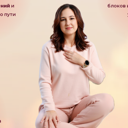
ений
и
блоков
о пути
а