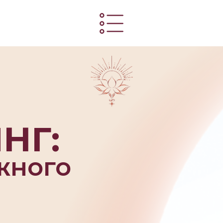
НГ:
жного