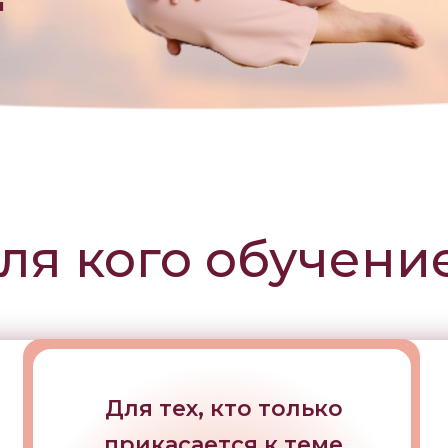
ы
ля кого обучени
Для тех, кто только
прикасается к теме