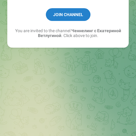
Подпишись и тебя ждут:
JOIN CHANNEL
✅ Статьи и видео о ченнелинге.
✅ Авторские практики.
You are invited to the channel
Ченнелинг с Екатериной
✅ Ответы на вопросы.
Ветлугиной
. Click above to join.
✅ Онлайн-обучение.